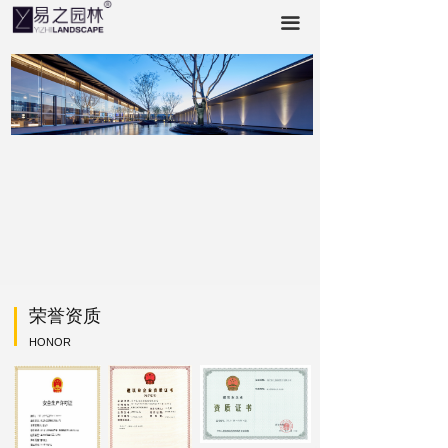
首页
끀
合作伙伴
美丽中国●易之行
关于易之
资质荣誉
项目品鉴
联系我们
荣誉资质
HONOR