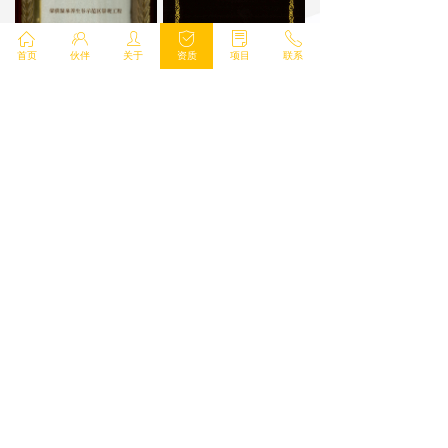
ꀇ
ꁘ
ꄑ
ꀳ
ꂓ
ꂅ
首页
伙伴
关于
资质
项目
联系
0571-63323385
浙江省杭州市富阳
yizhiyuanlin@163.
区银湖街道银湖花
com
苑A座写字楼9楼