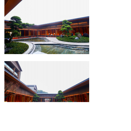
ꀇ
ꁘ
ꄑ
ꀳ
ꂓ
ꂅ
首页
伙伴
关于
资质
项目
联系