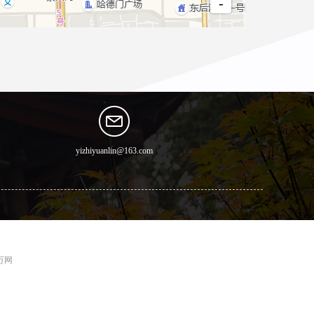
yizhiyuanlin@163.com
 万网