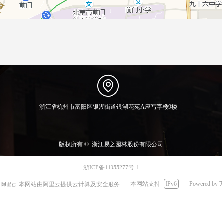
浙江省杭州市富阳区银湖街道银湖花苑A座写字楼9楼
版权所有 © 
浙江易之园林股份有限公司
浙ICP备11055277号-1
本网站支持
IPv6
Powered by
本网站由阿里云提供云计算及安全服务